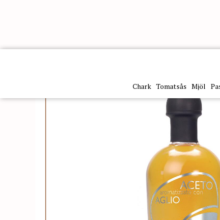
Kategorier
Olivolja & balsamico
Balsamico & vinä
Chark
Tomatsås
Mjöl
Pa