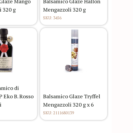
 Glaze Mango
Balsamico Glaze Hallon
 320 g
Mengazzoli 320 g
SKU: 3456
amico di
 Eko B. Rosso
Balsamico Glaze Tryffel
i
Mengazzoli 320 g x 6
SKU: 2111680139