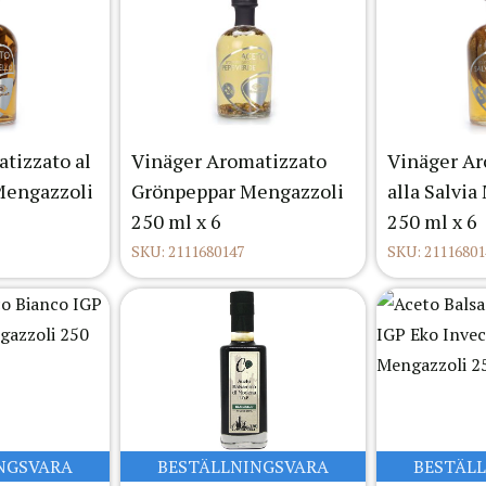
tizzato al
Vinäger Aromatizzato
Vinäger Ar
Mengazzoli
Grönpeppar Mengazzoli
alla Salvi
250 ml x 6
250 ml x 6
SKU: 2111680147
SKU: 21116801
NGSVARA
BESTÄLLNINGSVARA
BESTÄL