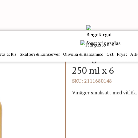
ger
Vinäger Aromatizzato Vitlök 6X250Ml Mengazzoli
sta & Ris
Skafferi & Konserver
Olivolja & Balsamico
Ost
Fryst
Alk
Vinäger Aromat
250 ml x 6
SKU: 2111680148
Vinäger smaksatt med vitlök. 