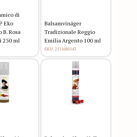
amico di
P Eko
Balsamvinäger
o B. Rosa
Tradizionale Reggio
i 250 ml
Emilia Argento 100 ml
SKU: 2111680143