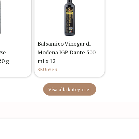
Balsamico Vinegar di
aze
Modena IGP Dante 500
20 g
ml x 12
SKU: 6053
Visa alla kategorier