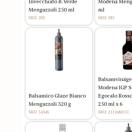
Invecchiato B. Verde
Modena Menga
Mengazzoli 250 ml
ml
SKU: 202
SKU: 583
Balsamvinäger
Modena IGP S
Balsamico Glaze Bianco
Egocalo Ross
Mengazzoli 320 g
250 ml x 6
SKU: 54345
SKU: 2111680131