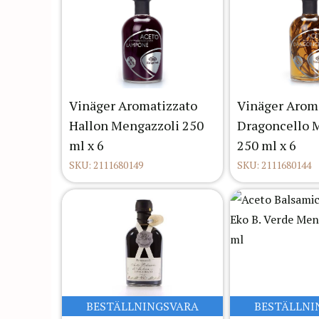
Vinäger Aromatizzato
Vinäger Aroma
Hallon Mengazzoli 250
Dragoncello 
ml x 6
250 ml x 6
SKU: 2111680149
SKU: 2111680144
BESTÄLLNINGSVARA
BESTÄLLNI