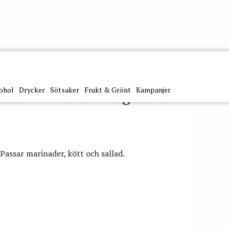
ohol
Drycker
Sötsaker
Frukt & Grönt
Kampanjer
izzato Vitlök Mengazzoli
Passar marinader, kött och sallad.