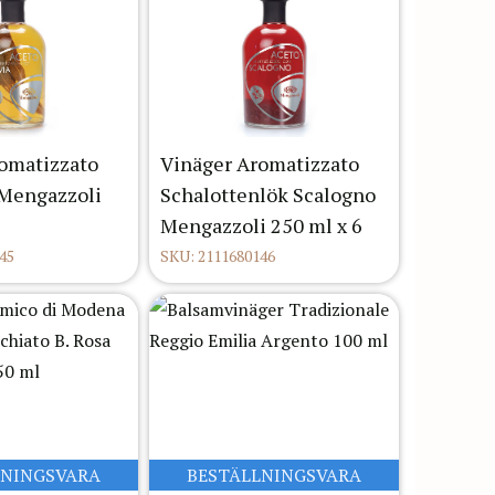
omatizzato
Vinäger Aromatizzato
a Mengazzoli
Schalottenlök Scalogno
Mengazzoli 250 ml x 6
45
SKU: 2111680146
LNINGSVARA
BESTÄLLNINGSVARA