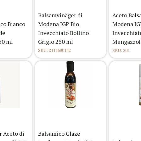
Balsamvinäger di
Aceto Bals
ico Bianco
Modena IGP Bio
Modena IG
rde
Invecchiato Bollino
Invecchiat
50 ml
Grigio 250 ml
Mengazzol
SKU: 2111680142
SKU: 201
 Aceto di
Balsamico Glaze