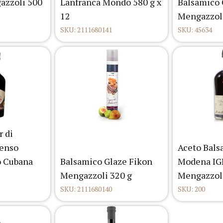
zzoli 500
Lanfranca Mondo 580 g x
Balsamico
12
Mengazzoli
SKU: 2111680141
SKU: 45634
 di
enso
Aceto Bals
o Cubana
Balsamico Glaze Fikon
Modena IGP
Mengazzoli 320 g
Mengazzol
SKU: 2111680140
SKU: 200