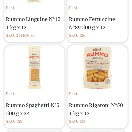
Pasta
Pasta
Rummo Linguine N°13
Rummo Fettuccine
1 kg x 12
N°89 500 g x 12
SKU: 2111680254
SKU: 126
Pasta
Pasta
Rummo Spaghetti N°3
Rummo Rigatoni N°50
500 g x 24
1 kg x 12
SKU: 125
SKU: 133