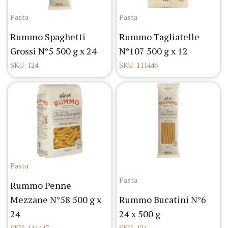
Pasta
Pasta
Rummo Spaghetti
Rummo Tagliatelle
Grossi N°5 500 g x 24
N°107 500 g x 12
SKU: 124
SKU: 111446
Pasta
Pasta
Rummo Penne
Mezzane N°58 500 g x
Rummo Bucatini N°6
24
24 x 500 g
SKU: 111447
SKU: 121