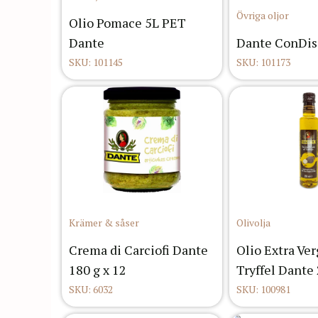
Övriga oljor
Olio Pomace 5L PET
Dante
Dante ConDisa
SKU: 101145
SKU: 101173
Krämer & såser
Olivolja
Crema di Carciofi Dante
Olio Extra Ver
180 g x 12
Tryffel Dante 
SKU: 6032
SKU: 100981