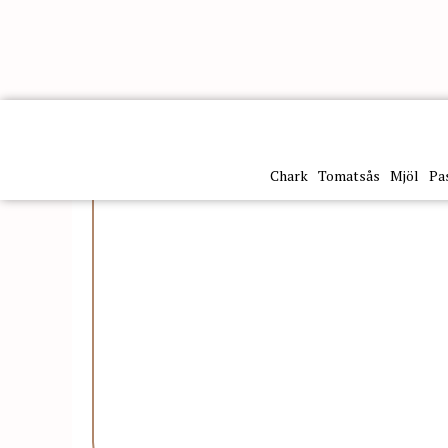
Kategorier
Olivolja & balsamico
Olivolja
Olio Extr
Chark
Tomatsås
Mjöl
Pa