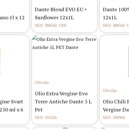
Dante Blend EVO EU +
Dante 100%
no 1l x 12
Sunflower 12x1L
12x1L
SKU: 388342-1305
SKU: 388342-1
Olivolja
Olivolja
Olio Extra Vergine Evo
gine Svart
Terre Antiche Dante 5 L
Olio Chili 
250 ml x 6
Pet
Vergine Da
SKU: 101226
SKU: 100964