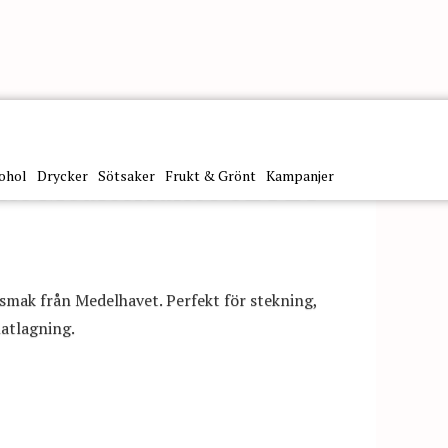
ohol
Drycker
Sötsaker
Frukt & Grönt
Kampanjer
ine Mediterraneo 5L PET
smak från Medelhavet. Perfekt för stekning,
matlagning.