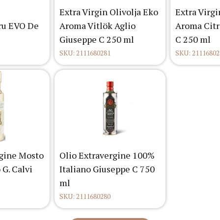
Extra Virgin Olivolja Eko
Extra Virgi
fru EVO De
Aroma Vitlök Aglio
Aroma Citr
Giuseppe C 250 ml
C 250 ml
SKU: 2111680281
SKU: 21116802
rgine Mosto
Olio Extravergine 100%
 G. Calvi
Italiano Giuseppe C 750
ml
SKU: 2111680280