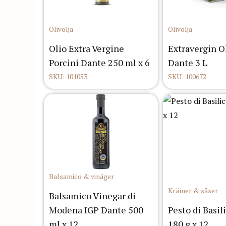
Olivolja
Olivolja
Olio Extra Vergine
Extravergin Ol
Porcini Dante 250 ml x 6
Dante 3 L
SKU: 101053
SKU: 100672
Balsamico & vinäger
Krämer & såser
Balsamico Vinegar di
Modena IGP Dante 500
Pesto di Basil
ml x 12
180 g x 12