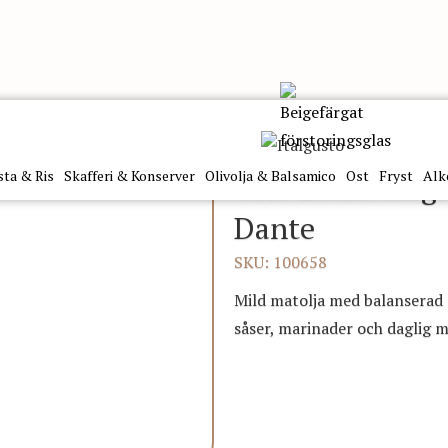
a Vergine Mediterraneo 5L PET Dante
sta & Ris
Skafferi & Konserver
Olivolja & Balsamico
Ost
Fryst
Alk
Olio Extra Verg
Dante
SKU: 100658
Mild matolja med balanserad 
såser, marinader och daglig 