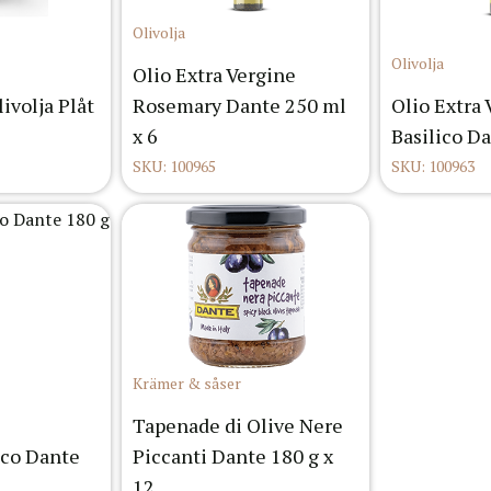
Olivolja
Olivolja
Olio Extra Vergine
ivolja Plåt
Rosemary Dante 250 ml
Olio Extra
x 6
Basilico Da
SKU: 100965
SKU: 100963
Krämer & såser
Tapenade di Olive Nere
ico Dante
Piccanti Dante 180 g x
12