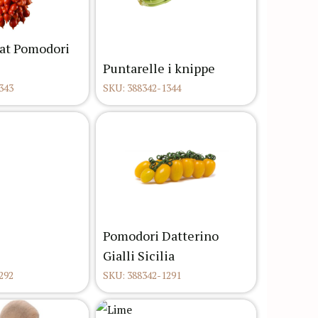
at Pomodori
Puntarelle i knippe
343
SKU: 388342-1344
Pomodori Datterino
Gialli Sicilia
292
SKU: 388342-1291