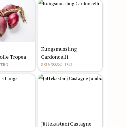
Kungsmussling
olle Tropea
Cardoncelli
ETRO
SKU: 388342-1347
Jättekastanj Castagne