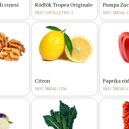
i cinesi
Rödlök Tropea Originale
Pumpa Zuc
SKU: CIPOLLETRO-2
SKU: 388342-1
Citron
Paprika rö
SKU: 388342-1336
SKU: 388342-1