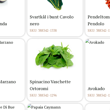
Svartkål i bunt Cavolo
Pendeltom
unda
nero
Pendolo
SKU: 388342-1338
SKU: 388342-1
Marzano
Spinacino Vaschette
Ortoromi
Avokado
SKU: 388342-1296
SKU: 388342-1