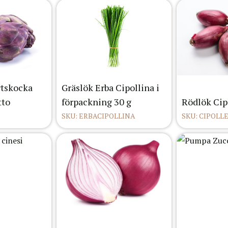
rtskocka
Gräslök Erba Cipollina i
tto
förpackning 30 g
Rödlök Cip
SKU: ERBACIPOLLINA
SKU: CIPOLL