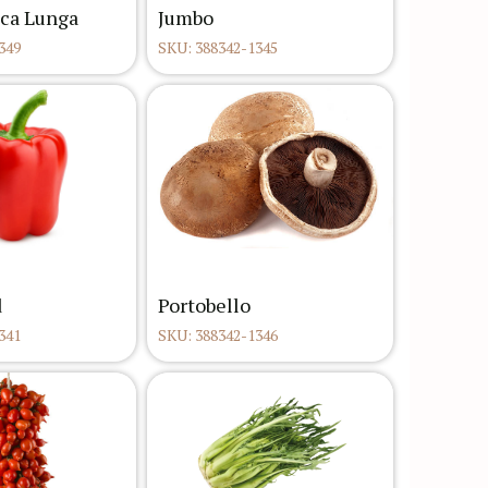
ca Lunga
Jumbo
349
SKU: 388342-1345
d
Portobello
341
SKU: 388342-1346