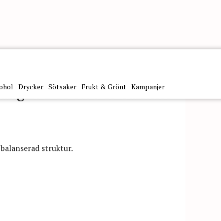
ohol
Drycker
Sötsaker
Frukt & Grönt
Kampanjer
Langhe Doc 0.75Cl Cantine
 balanserad struktur.