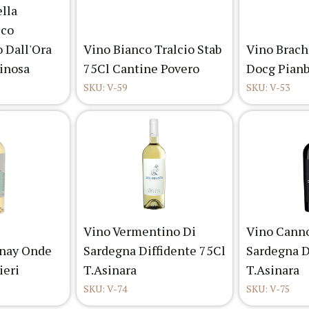
ella
ico
o Dall'Ora
Vino Bianco Tralcio Stab
Vino Brach
pinosa
75Cl Cantine Povero
Docg Pianb
SKU: V-59
SKU: V-53
Vino Vermentino Di
Vino Cann
nay Onde
Sardegna Diffidente 75Cl
Sardegna D
ieri
T.Asinara
T.Asinara
SKU: V-74
SKU: V-75