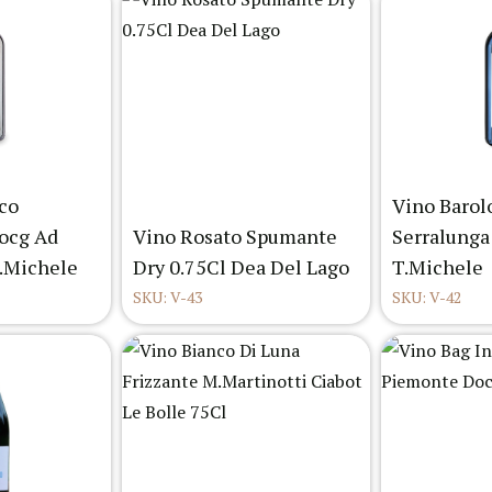
co
Vino Barol
ocg Ad
Vino Rosato Spumante
Serralunga
T.Michele
Dry 0.75Cl Dea Del Lago
T.Michele
SKU: V-43
SKU: V-42