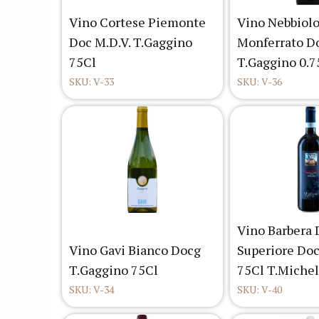
Vino Cortese Piemonte
Vino Nebbiol
Doc M.D.V. T.Gaggino
Monferrato D
75Cl
T.Gaggino 0.7
SKU: V-33
SKU: V-36
Vino Barbera 
Vino Gavi Bianco Docg
Superiore Doc
T.Gaggino 75Cl
75Cl T.Miche
SKU: V-34
SKU: V-40