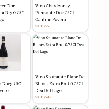
cco Doc
Vino Chardonnay
ra Dry 0.75Cl
Piemonte Doc 75Cl
go
Cantine Povero
SKU: V-57
Vino Spumante Blanc De
o Docg 75Cl
Blancs Extra Brut 0.75Cl
vero
Dea Del Lago
SKU: V-44