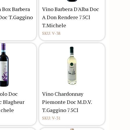
n Box Barbera
Vino Barbera D'Alba Doc
Doc T.Gaggino
A Don Rendere 75Cl
T.Michele
SKU: V-38
olo Doc
Vino Chardonnay
c Blagheur
Piemonte Doc M.D.V.
ichele
T.Gaggino 75Cl
SKU: V-31