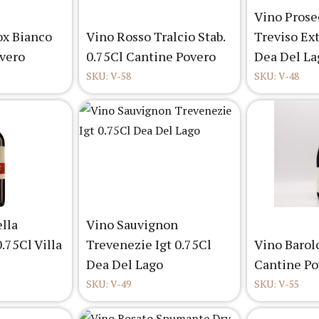
Vino Prose
ox Bianco
Vino Rosso Tralcio Stab.
Treviso Ext
vero
0.75Cl Cantine Povero
Dea Del La
SKU: V-58
SKU: V-48
ella
Vino Sauvignon
.75Cl Villa
Trevenezie Igt 0.75Cl
Vino Barol
Dea Del Lago
Cantine Po
SKU: V-49
SKU: V-55