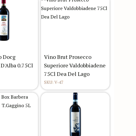
o Docg
Vino Brut Prosecco
 D'Alba 0.75Cl
Superiore Valdobbiadene
75Cl Dea Del Lago
SKU: V-47