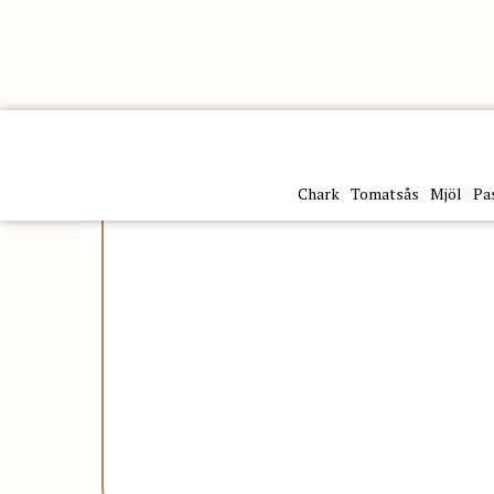
Kategorier
Alkohol
Vin
Vino Nebbiolo Langhe Doc
Chark
Tomatsås
Mjöl
Pa