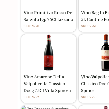
Vino Primitivo Rosso Del
Vino Bag In B
Salento Igp 75Cl Lizzano
5L Cantine Po
SKU: V-70
SKU: V-61
Vino Amarone Della
Vino Valpolic
Valpolicella Classico
Classico Doc 0
Docg 75Cl Villa Spinosa
Spinosa
SKU: V-52
SKU: V-50