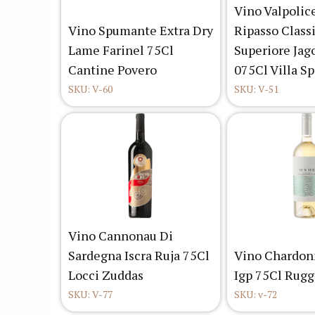
Vino Valpolic
Vino Spumante Extra Dry
Ripasso Class
Lame Farinel 75Cl
Superiore Jag
Cantine Povero
075Cl Villa S
SKU: V-60
SKU: V-51
Vino Cannonau Di
Sardegna Iscra Ruja 75Cl
Vino Chardon
Locci Zuddas
Igp 75Cl Rugg
SKU: V-77
SKU: v-72