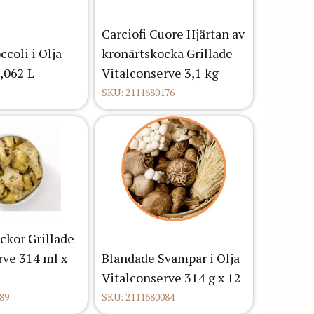
Carciofi Cuore Hjärtan av
ccoli i Olja
kronärtskocka Grillade
,062 L
Vitalconserve 3,1 kg
SKU: 2111680176
ckor Grillade
rve 314 ml x
Blandade Svampar i Olja
Vitalconserve 314 g x 12
89
SKU: 2111680084