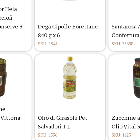
or Hela
ciofi
onserve 3
Dega Cipolle Borettane
Santarosa 
840 g x 6
Confettura
SKU: L941
SKU: 35698
ghe
 Vittoria
Olio di Girasole Pet
Zucchine a
Salvadori 1 L
Olio Vital 
SKU: 1356
SKU: 1125