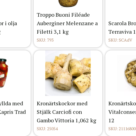
Troppo Buoni Filéade
 i olja
Auberginer Melenzane a
Scarola Bro
g
Filetti 3,1 kg
Terraviva 1
SKU: 793
SKU: SCAdV
yllda med
Kronärtskockor med
Kronärtsko
Kapris Trad
Stjälk Carciofi con
Vitalconse
Gambo Vittoria 1,062 kg
12
SKU: 25054
SKU: 21116800