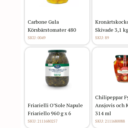
Carbone Gula
Kronärtskockor
Körsbärstomater 480
Skivade 3,1 k
SKU: 0049
SKU: 89
Chilipeppar F
Friarielli O’Sole Napule
Ansjovis och 
Friariello 960 g x 6
314 ml
SKU: 2111680257
SKU: 2111680088