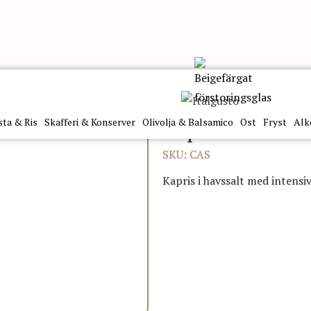
ris i Havssalt Togimacapperi 500 g
sta & Ris
Skafferi & Konserver
Olivolja & Balsamico
Ost
Fryst
Alk
Kapris i Havssa
SKU: CAS
Kapris i havssalt med intensiv