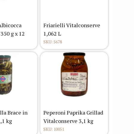
Albicocca
Friarielli Vitalconserve
 350 g x 12
1,062 L
SKU: 5678
lla Brace in
Peperoni Paprika Grillad
3,1 kg
Vitalconserve 3,1 kg
SKU: 10051