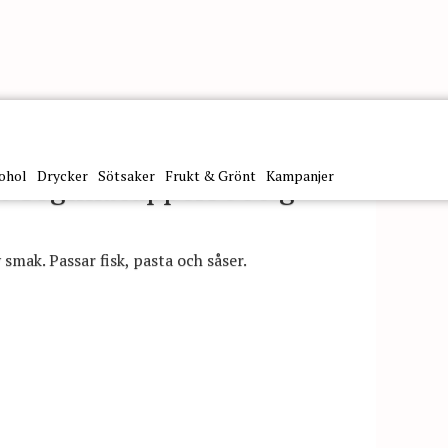
ohol
Drycker
Sötsaker
Frukt & Grönt
Kampanjer
lt Togimacapperi 500 g
 smak. Passar fisk, pasta och såser.