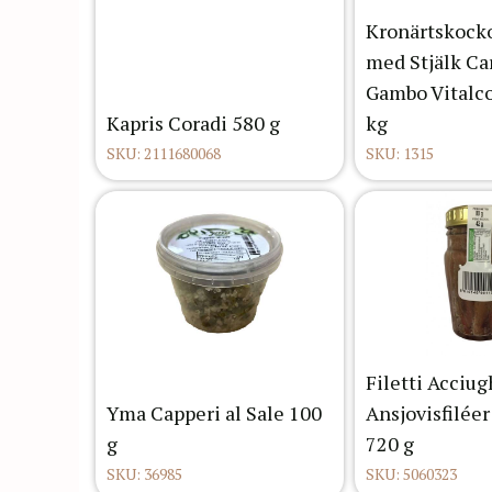
Kronärtskock
med Stjälk Car
Gambo Vitalc
Kapris Coradi 580 g
kg
SKU: 2111680068
SKU: 1315
Filetti Acciu
Yma Capperi al Sale 100
Ansjovisfiléer
g
720 g
SKU: 36985
SKU: 5060323