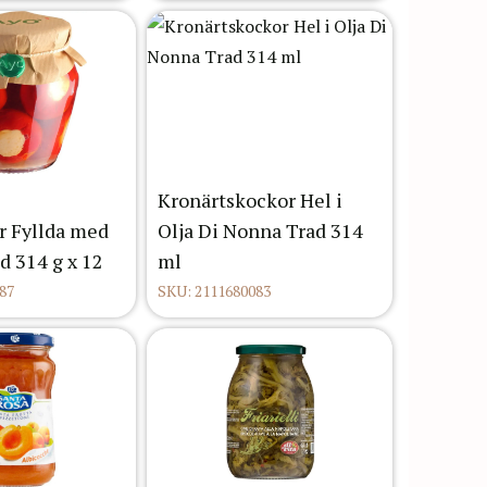
Kronärtskockor Hel i
r Fyllda med
Olja Di Nonna Trad 314
d 314 g x 12
ml
87
SKU: 2111680083