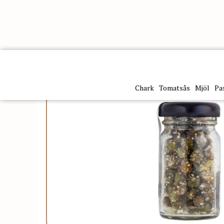
Kategorier
Skafferi & konserver
Inläggningar
Kap
Chark
Tomatsås
Mjöl
Pa