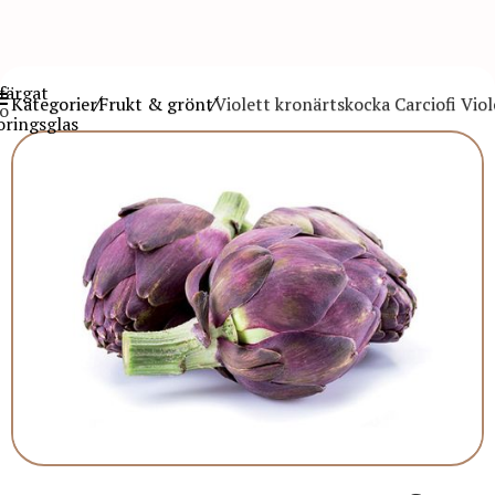
Kategorier
Frukt & grönt
Violett kronärtskocka Carciofi Viol