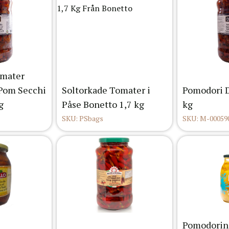
omater
 Pom Secchi
Soltorkade Tomater i
Pomodori Dr
g
Påse Bonetto 1,7 kg
kg
SKU: PSbags
SKU: M-00059
Pomodorini