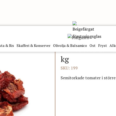
dori Semi Secchi Vitalconserve 3,1Kg
sta & Ris
Skafferi & Konserver
Olivolja & Balsamico
Ost
Fryst
Alk
Pomodori Semi S
kg
SKU: 199
Semitorkade tomater i större