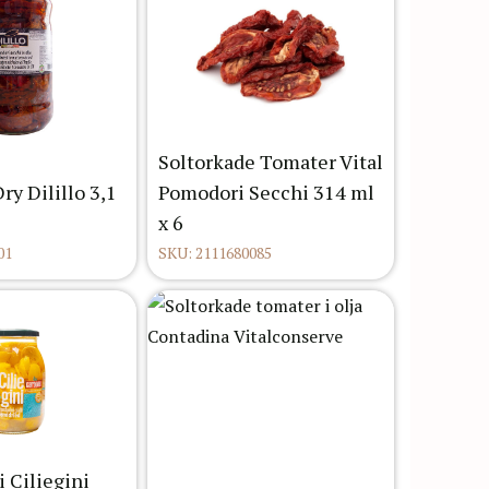
Soltorkade Tomater Vital
y Dilillo 3,1
Pomodori Secchi 314 ml
x 6
01
SKU: 2111680085
 Ciliegini