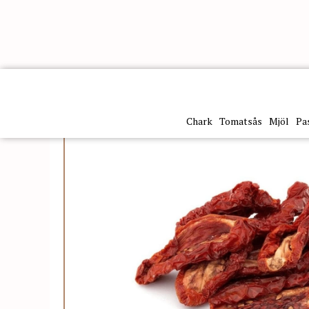
Kategorier
Inläggningar
Soltorkade tomater
Pomo
Chark
Tomatsås
Mjöl
Pa