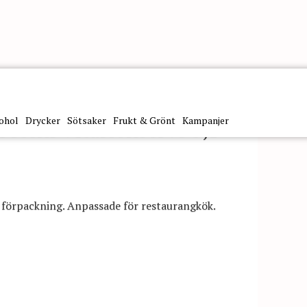
ohol
Drycker
Sötsaker
Frukt & Grönt
Kampanjer
ecchi Vitalconserve 3,1
 förpackning. Anpassade för restaurangkök.