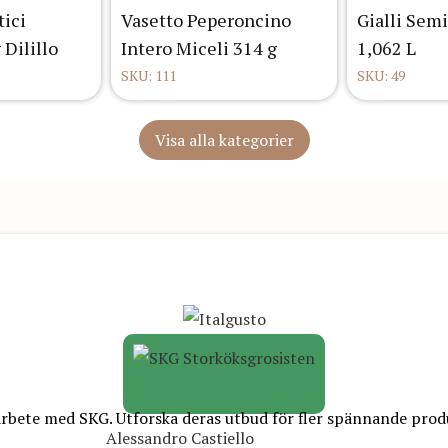
ici
Vasetto Peperoncino
Gialli Sem
 Dilillo
Intero Miceli 314 g
1,062 L
SKU: 111
SKU: 49
Visa alla kategorier
rbete med SKG. Utforska deras utbud för fler spännande prod
Alessandro Castiello