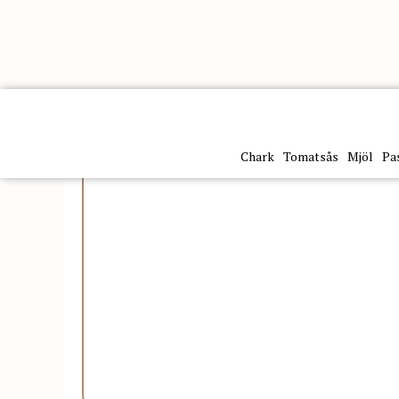
Kategorier
Fryst
Dessert & bakverk
Tårta Cheesec
Chark
Tomatsås
Mjöl
Pa