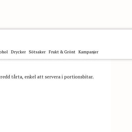
ohol
Drycker
Sötsaker
Frukt & Grönt
Kampanjer
e Nudella skivad Lavezzi
redd tårta, enkel att servera i portionsbitar.