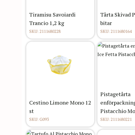
Tiramisu Savoiardi
Tårta Skivad P
Trancio 1,2 kg
bitar
SKU: 2111680228
SKU: 2111680164
Pistagetårta
Cestino Limone Mono 12
enförpackning
st
Pistacchio Mo
SKU: G093
SKU: 2111680221