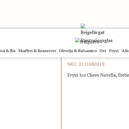
ake Nudella skivad Lavezzi
sta & Ris
Skafferi & Konserver
Olivolja & Balsamico
Ost
Fryst
Alk
Tårta Cheesecak
SKU: 2111680219
Fryst Ice Chees Nutella, förbe