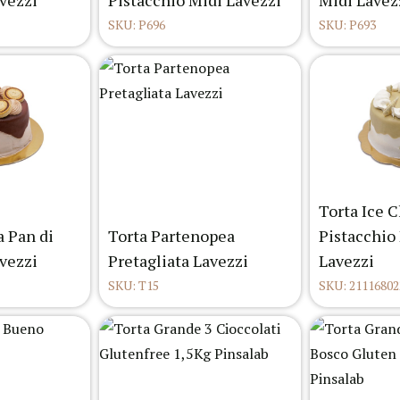
avezzi
Pistacchio Midi Lavezzi
Midi Lavez
SKU: P696
SKU: P693
Torta Ice 
 Pan di
Torta Partenopea
Pistacchio 
avezzi
Pretagliata Lavezzi
Lavezzi
SKU: T15
SKU: 21116802