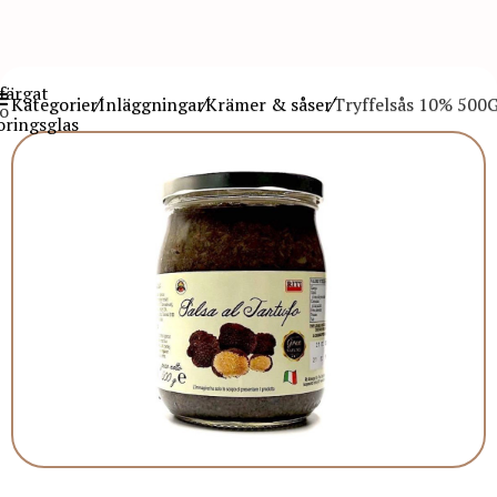
Kategorier
Inläggningar
Krämer & såser
Tryffelsås 10% 500G 