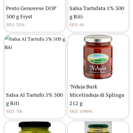
Pesto Genovese DOP
Salsa Tartufata 1% 500
500 g Fryst
g Riti
SKU: 3254
SKU: 60
’Nduja Burk
Salsa Al Tartufo 5% 500
Micelinduja di Splinga
g Riti
212 g
SKU: 706
SKU: 109894