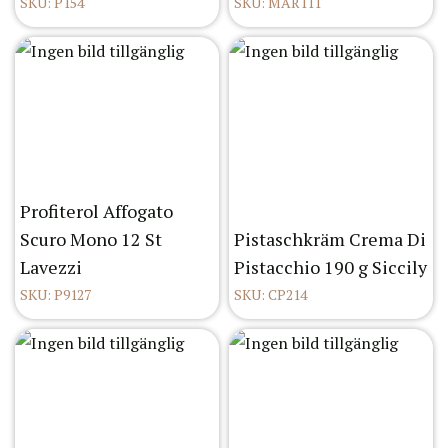
SKU: P154
SKU: MAR111
Profiterol Affogato
Scuro Mono 12 St
Pistaschkräm Crema Di
Lavezzi
Pistacchio 190 g Siccily
SKU: P9127
SKU: CP214