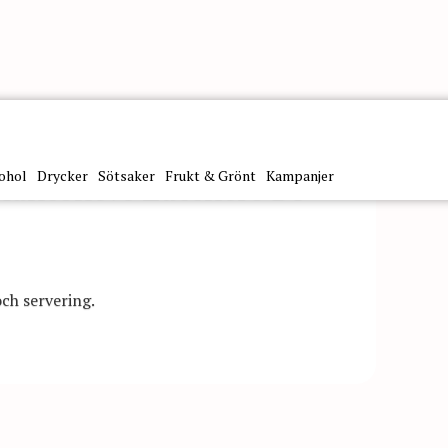
ohol
Drycker
Sötsaker
Frukt & Grönt
Kampanjer
Bianconeve Zucchero Di
och servering.