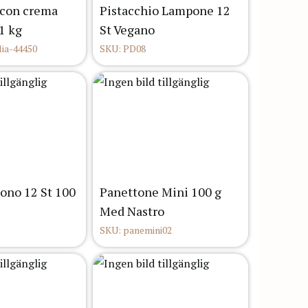
 con crema
Pistacchio Lampone 12
1 kg
St Vegano
lia-44450
SKU: PD08
ono 12 St 100
Panettone Mini 100 g
Med Nastro
SKU: panemini02