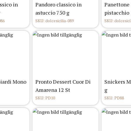
ssico in
Pandoro classico in
Panettone
g
astuccio 750 g
pistacchio 
086
SKU: dolcesicilia-089
SKU: dolcesici
oiardi Mono
Pronto Dessert Cuor Di
Snickers M
Amarena 12 St
g
SKU: PD10
SKU: PD88