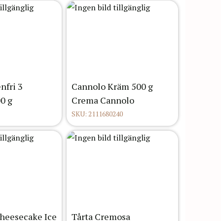
nfri 3
Cannolo Kräm 500 g
0 g
Crema Cannolo
SKU: 2111680240
Cheesecake Ice
Tårta Cremosa