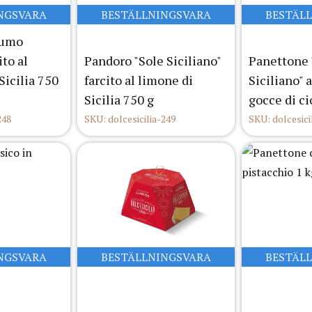
NGSVARA
BESTÄLLNINGSVARA
BESTÄL
fumo
ito al
Pandoro "Sole Siciliano"
Panettone 
Sicilia 750
farcito al limone di
Siciliano" 
Sicilia 750 g
gocce di ci
248
SKU: dolcesicilia-249
SKU: dolcesici
NGSVARA
BESTÄLLNINGSVARA
BESTÄL