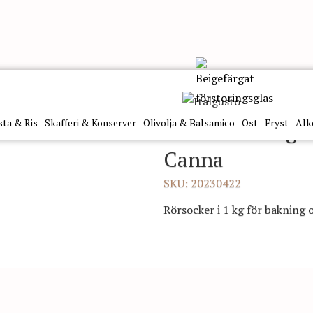
cchero Di Canna 1Kg Bianconeve
sta & Ris
Skafferi & Konserver
Olivolja & Balsamico
Ost
Fryst
Alk
Sockerrör 1 kg 
Canna
SKU: 20230422
Rörsocker i 1 kg för bakning 