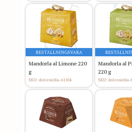
BESTÄLLNINGSVARA
BESTÄLLNI
Mandorla al Limone 220
Mandorla al P
g
220 g
SKU: dolcesicilia-61104
SKU: dolcesicilia-