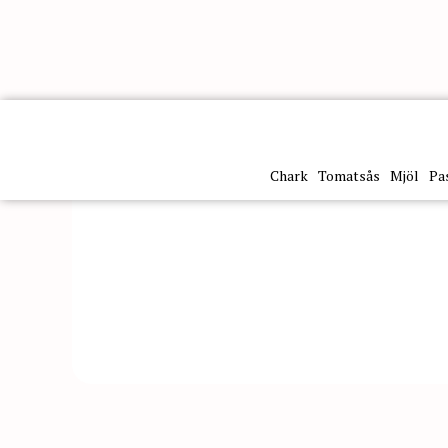
Kategorier
Sötsaker
Sockerrör 1Kg Bianconevezu
Chark
Tomatsås
Mjöl
Pa