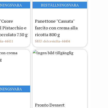
LNINGSVARA
BESTÄLLNINGSVARA
"Cuore
Panettone "Cassata"
al Pistacchio e
farcito con crema alla
occolato 750 g
ricotta 800 g
lia-44411
SKU: dolcesicilia-44404
LNINGSVARA
Pronto Dessert