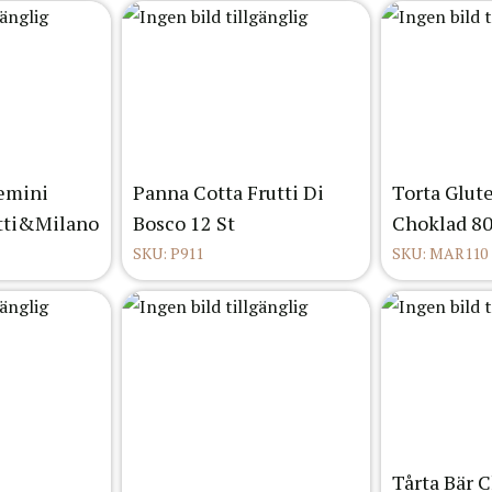
emini
Panna Cotta Frutti Di
Torta Glute
atti&Milano
Bosco 12 St
Choklad 80
SKU: P911
SKU: MAR110
Tårta Bär 