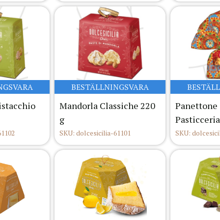
NGSVARA
BESTÄLLNINGSVARA
BESTÄL
istacchio
Mandorla Classiche 220
Panettone 
g
Pasticceria
61102
SKU: dolcesicilia-61101
SKU: dolcesici