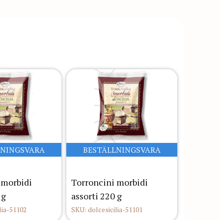
LNINGSVARA
BESTÄLLNINGSVARA
 morbidi
Torroncini morbidi
 g
assorti 220 g
lia-51102
SKU: dolcesicilia-51101