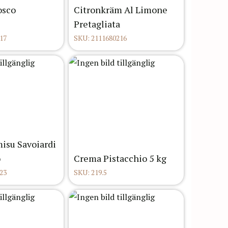
osco
Citronkräm Al Limone
Pretagliata
17
SKU: 2111680216
misu Savoiardi
o
Crema Pistacchio 5 kg
23
SKU: 219.5