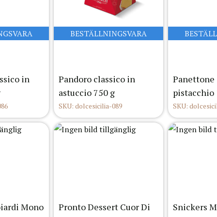
NGSVARA
BESTÄLLNINGSVARA
BESTÄL
ssico in
Pandoro classico in
Panettone
g
astuccio 750 g
pistacchio 
086
SKU: dolcesicilia-089
SKU: dolcesici
oiardi Mono
Pronto Dessert Cuor Di
Snickers M