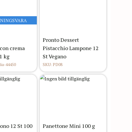
LNINGSVARA
Pronto Dessert
 con crema
Pistacchio Lampone 12
1 kg
St Vegano
lia-44450
SKU: PD08
ono 12 St 100
Panettone Mini 100 g