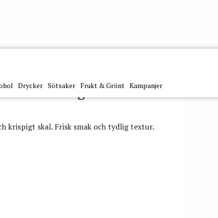
ohol
Drycker
Sötsaker
Frukt & Grönt
Kampanjer
Limone 500 g Linea Oro
 krispigt skal. Frisk smak och tydlig textur.