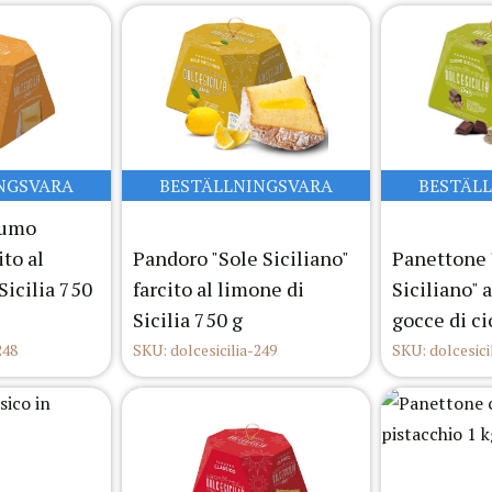
NGSVARA
BESTÄLLNINGSVARA
BESTÄL
fumo
ito al
Pandoro "Sole Siciliano"
Panettone 
Sicilia 750
farcito al limone di
Siciliano" 
Sicilia 750 g
gocce di ci
248
SKU: dolcesicilia-249
SKU: dolcesici