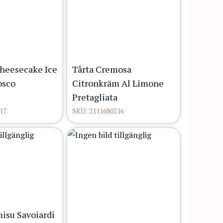
Cheesecake Ice
Tårta Cremosa
osco
Citronkräm Al Limone
Pretagliata
17
SKU: 2111680216
misu Savoiardi