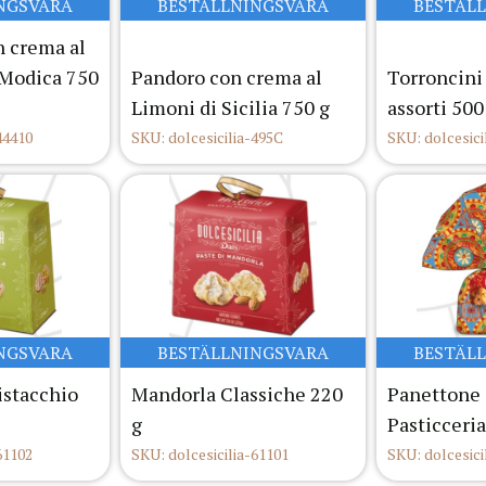
NGSVARA
BESTÄLLNINGSVARA
BESTÄL
 crema al
 Modica 750
Pandoro con crema al
Torroncini
Limoni di Sicilia 750 g
assorti 500
44410
SKU: dolcesicilia-495C
SKU: dolcesici
NGSVARA
BESTÄLLNINGSVARA
BESTÄL
istacchio
Mandorla Classiche 220
Panettone 
g
Pasticceria
61102
SKU: dolcesicilia-61101
SKU: dolcesici