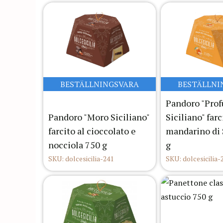
BESTÄLLNINGSVARA
BESTÄLLNI
Pandoro "Pro
Pandoro "Moro Siciliano"
Siciliano" farc
farcito al cioccolato e
mandarino di 
nocciola 750 g
g
SKU: dolcesicilia-241
SKU: dolcesicilia-