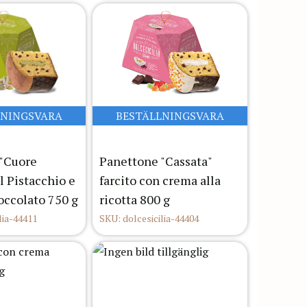
LNINGSVARA
BESTÄLLNINGSVARA
"Cuore
Panettone "Cassata"
al Pistacchio e
farcito con crema alla
occolato 750 g
ricotta 800 g
lia-44411
SKU: dolcesicilia-44404