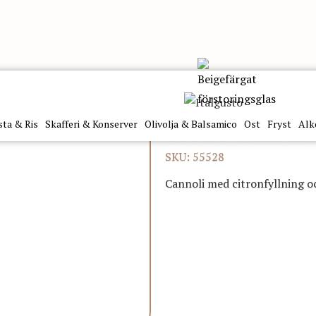
500Gr Linea Oro
sta & Ris
Skafferi & Konserver
Olivolja & Balsamico
Ost
Fryst
Alk
Crocco Cannoli 
SKU: 55528
Cannoli med citronfyllning och