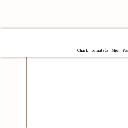
Kategorier
Sötsaker
Crocco Cannoli Med Limone 
Chark
Tomatsås
Mjöl
Pa