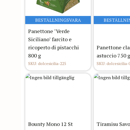
BESTÄLLNINGSVARA
BESTÄLLNI
Panettone "Verde
Siciliano" farcito e
ricoperto di pistacchi
Panettone cla
800 g
astuccio 750 
SKU: dolcesicilia-225
SKU: dolcesicilia-
Bounty Mono 12 St
Tiramisu Sav