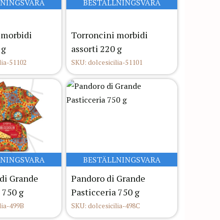
LNINGSVARA
BESTÄLLNINGSVARA
 morbidi
Torroncini morbidi
 g
assorti 220 g
lia-51102
SKU: dolcesicilia-51101
LNINGSVARA
BESTÄLLNINGSVARA
di Grande
Pandoro di Grande
 750 g
Pasticceria 750 g
lia-499B
SKU: dolcesicilia-498C