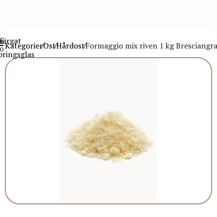
Kategorier
Ost
Hårdost
Formaggio mix riven 1 kg Bresciangr