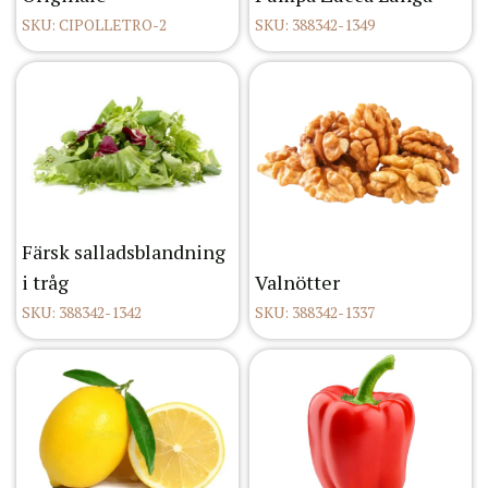
SKU: CIPOLLETRO-2
SKU: 388342-1349
Färsk salladsblandning
i tråg
Valnötter
SKU: 388342-1342
SKU: 388342-1337