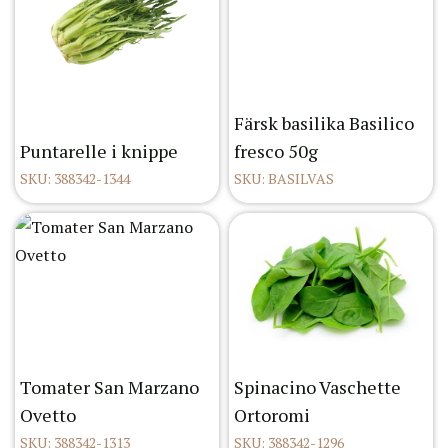
Färsk basilika Basilico
Puntarelle i knippe
fresco 50g
SKU: 388342-1344
SKU: BASILVAS
Tomater San Marzano
Spinacino Vaschette
Ovetto
Ortoromi
SKU: 388342-1313
SKU: 388342-1296