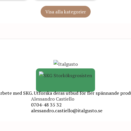
Visa alla kategorier
rbete med SKG. Utforska deras utbud för fler spännande prod
Alessandro Castiello
0704-48 35 32
alessandro.castiello@italgusto.se
Italgusto AB