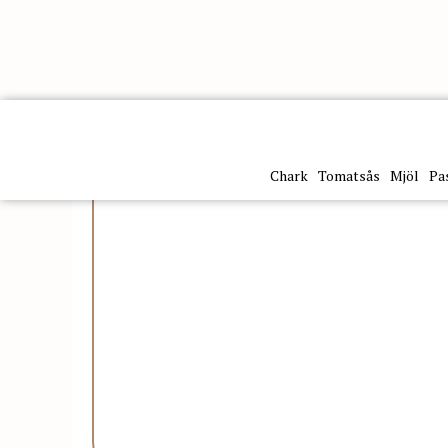
Kategorier
Inläggningar
Oliver
Olive Verdi Salamoi
Chark
Tomatsås
Mjöl
Pa