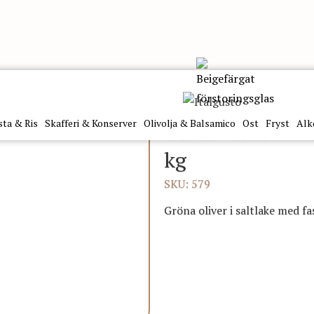
a Bella di Cerignola 5 kg
sta & Ris
Skafferi & Konserver
Olivolja & Balsamico
Ost
Fryst
Alk
Olive Verdi Sala
kg
SKU: 579
Gröna oliver i saltlake med fa