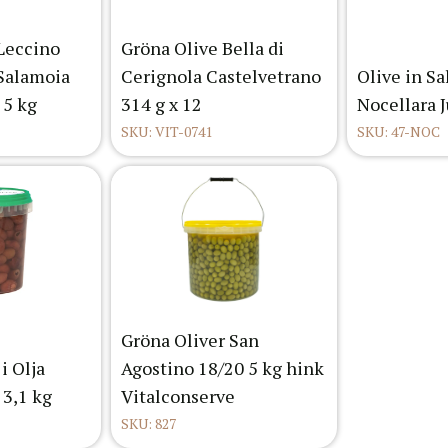
 Leccino
Gröna Olive Bella di
Salamoia
Cerignola Castelvetrano
Olive in S
 5 kg
314 g x 12
Nocellara 
SKU: VIT-0741
SKU: 47-NOC
Gröna Oliver San
i Olja
Agostino 18/20 5 kg hink
 3,1 kg
Vitalconserve
SKU: 827