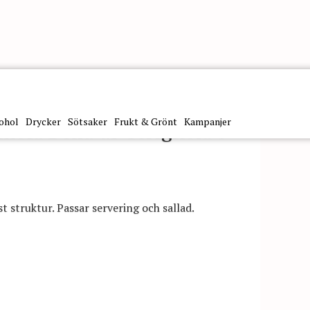
ohol
Drycker
Sötsaker
Frukt & Grönt
Kampanjer
moia Bella di Cerignola 5
st struktur. Passar servering och sallad.