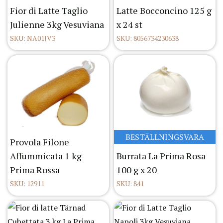
Fior di Latte Taglio
Latte Bocconcino 125 g
Julienne 3kg Vesuviana
x 24 st
SKU: NA01JV3
SKU: 8056734230638
BESTÄLLNINGSVARA
Provola Filone
Affummicata 1 kg
Burrata La Prima Rosa
Prima Rossa
100 g x 20
SKU: 12911
SKU: 841