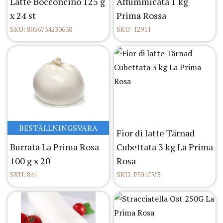
Latte Bocconcino 125 g
Affummicata 1 kg
x 24 st
Prima Rossa
SKU: 8056734230638
SKU: 12911
BESTÄLLNINGSVARA
Fior di latte Tärnad
Burrata La Prima Rosa
Cubettata 3 kg La Prima
100 g x 20
Rosa
SKU: 841
SKU: PI01CV3