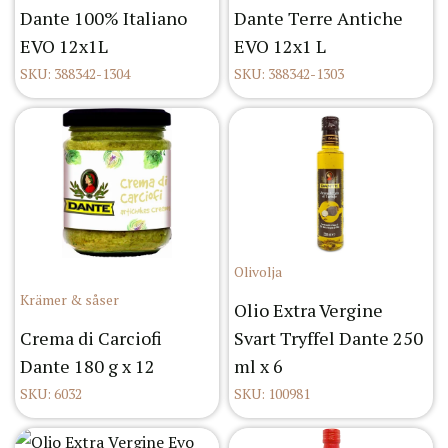
Dante 100% Italiano
Dante Terre Antiche
EVO 12x1L
EVO 12x1 L
SKU: 388342-1304
SKU: 388342-1303
Olivolja
Krämer & såser
Olio Extra Vergine
Crema di Carciofi
Svart Tryffel Dante 250
Dante 180 g x 12
ml x 6
SKU: 6032
SKU: 100981