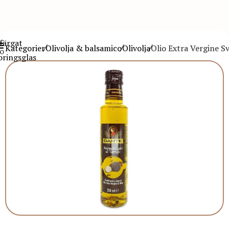
Kategorier
Olivolja & balsamico
Olivolja
Olio Extra Vergine S