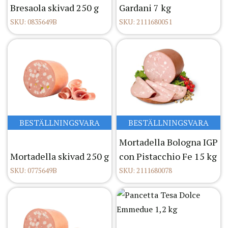
Bresaola skivad 250 g
Gardani 7 kg
SKU: 0835649B
SKU: 2111680051
BESTÄLLNINGSVARA
BESTÄLLNINGSVARA
Mortadella Bologna IGP
Mortadella skivad 250 g
con Pistacchio Fe 15 kg
SKU: 0775649B
SKU: 2111680078