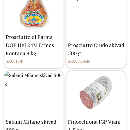
Prosciutto di Parma
DOP Hel 24M Ermes
Prosciutto Crudo skivad
Fontana 8 kg
500 g
SKU: PPR
SKU: 755646
Salami Milano skivad
Finocchiona IGP Viani
500 g
1,5 kg