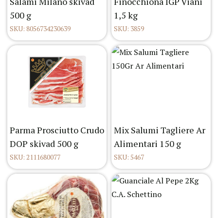
Salami Milano skivad
Finocchiona IGP Viani
500 g
1,5 kg
SKU: 8056734230639
SKU: 3859
Parma Prosciutto Crudo
Mix Salumi Tagliere Ar
DOP skivad 500 g
Alimentari 150 g
SKU: 2111680077
SKU: 5467