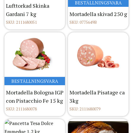
BESTÄLLNINGSVARA
Lufttorkad Skinka
Gardani 7 kg
Mortadella skivad 250 g
SKU: 2111680051
SKU: 0775649B
BESTÄLLNINGSVARA
Mortadella Bologna IGP
Mortadella Pisatage ca
con Pistacchio Fe 15 kg
3kg
SKU: 2111680078
SKU: 2111680079