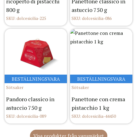
ricoperto di pistacchi
Panettone classico in
800 g
astuccio 750 g
SKU: dolcesicilia-225
SKU: dolcesicilia-086
BESTÄLLNINGSVARA
BESTÄLLNINGSVARA
Sötsaker
Sötsaker
Pandoro classico in
Panettone con crema
astuccio 750 g
pistacchio 1 kg
SKU: dolcesicilia-089
SKU: dolcesicilia-44450
Visa produkter från varumärket