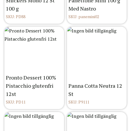
Snickers Mono 12 St
Panettone Mini 100 g
100 g
Med Nastro
SKU: PD88
SKU: panemini02
Pronto Dessert 100%
Pistacchio glutenfri
Panna Cotta Neutra 12
12st
St
SKU: PD11
SKU: P9111