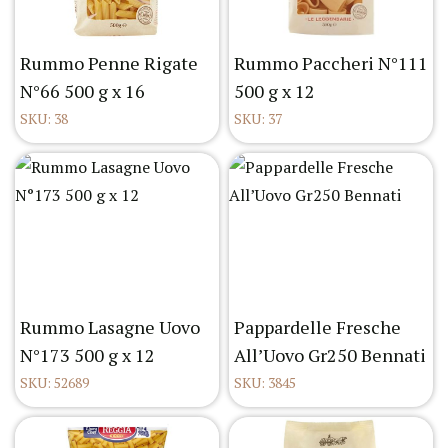
Rummo Penne Rigate
Rummo Paccheri N°111
N°66 500 g x 16
500 g x 12
SKU: 38
SKU: 37
Rummo Lasagne Uovo
Pappardelle Fresche
N°173 500 g x 12
All’Uovo Gr250 Bennati
SKU: 52689
SKU: 3845