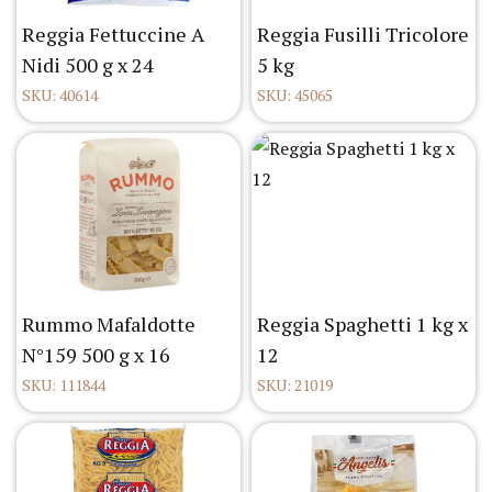
Reggia Fettuccine A
Reggia Fusilli Tricolore
Nidi 500 g x 24
5 kg
SKU: 40614
SKU: 45065
Rummo Mafaldotte
Reggia Spaghetti 1 kg x
N°159 500 g x 16
12
SKU: 111844
SKU: 21019