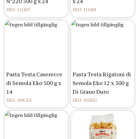
N°220 500 g x 24
x 24
SKU: 111429
SKU: 111428
Pasta Testa Caserecce
Pasta Testa Rigatoni di
di Semola Eko 500 g x
Semola Eko 12 x 500 g
14
Di Grano Duro
SKU: 100CAS
SKU: 101RIG