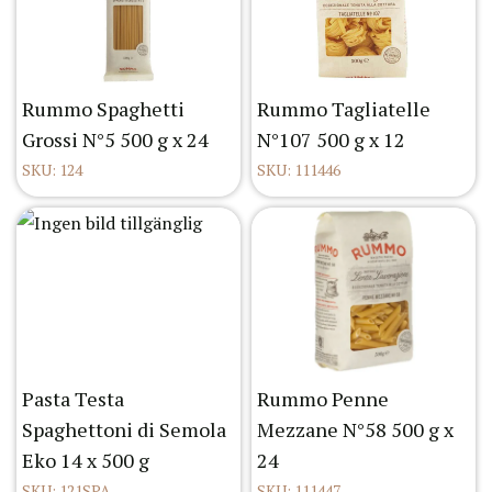
Rummo Spaghetti
Rummo Tagliatelle
Grossi N°5 500 g x 24
N°107 500 g x 12
SKU: 124
SKU: 111446
Pasta Testa
Rummo Penne
Spaghettoni di Semola
Mezzane N°58 500 g x
Eko 14 x 500 g
24
SKU: 121SPA
SKU: 111447