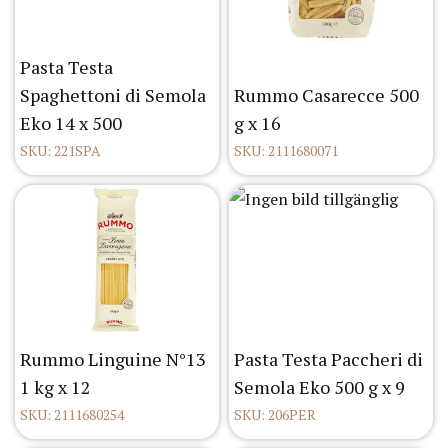
Pasta Testa
Spaghettoni di Semola
Rummo Casarecce 500
Eko 14 x 500
g x 16
SKU: 221SPA
SKU: 2111680071
Rummo Linguine N°13
Pasta Testa Paccheri di
1 kg x 12
Semola Eko 500 g x 9
SKU: 2111680254
SKU: 206PER