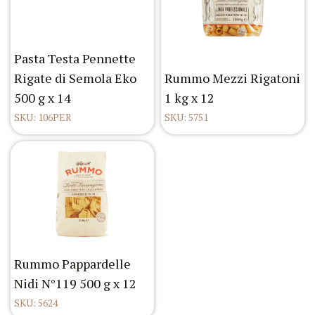
Pasta Testa Pennette
Rigate di Semola Eko
Rummo Mezzi Rigatoni
500 g x 14
1 kg x 12
SKU: 106PER
SKU: 5751
Rummo Pappardelle
Nidi N°119 500 g x 12
SKU: 5624