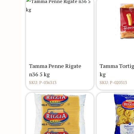
Tamma Penne Rigate
Tamma Tortig
n36 5 kg
kg
SKU: P-036313
SKU: P-020313