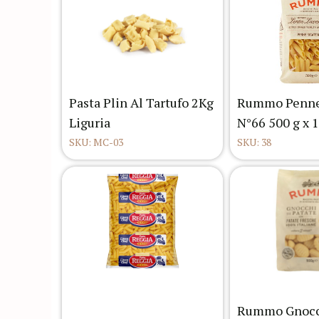
Pasta Plin Al Tartufo 2Kg
Rummo Penne
Liguria
N°66 500 g x 
SKU: MC-03
SKU: 38
Rummo Gnocc