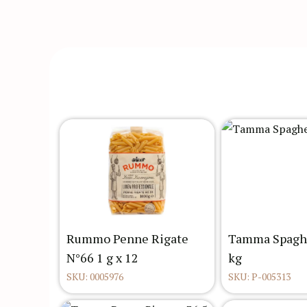
Rummo Penne Rigate
Tamma Spaghe
N°66 1 g x 12
kg
SKU: 0005976
SKU: P-005313