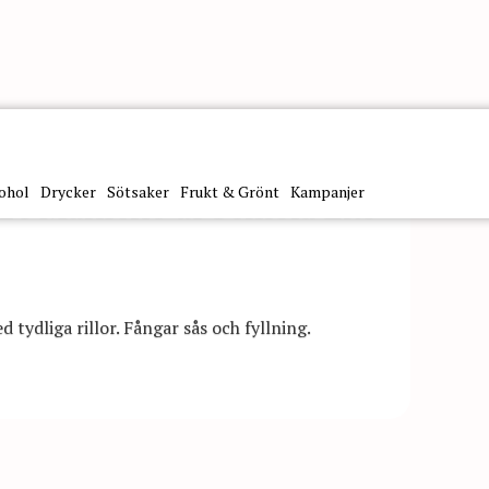
ohol
Drycker
Sötsaker
Frukt & Grönt
Kampanjer
zze Maniche di Semola Eko
tydliga rillor. Fångar sås och fyllning.