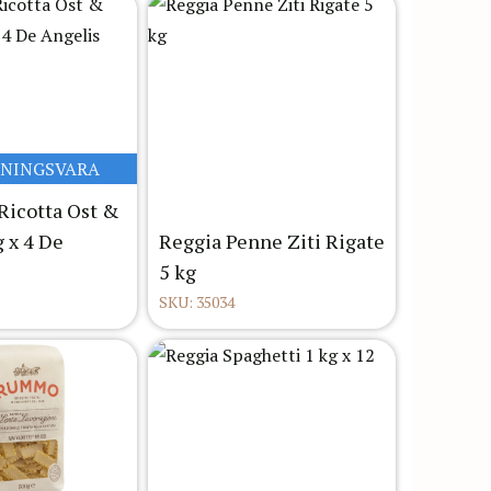
LNINGSVARA
 Ricotta Ost &
g x 4 De
Reggia Penne Ziti Rigate
5 kg
SKU: 35034