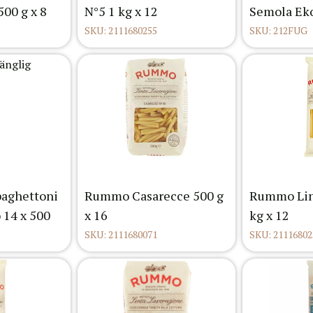
500 g x 8
N°5 1 kg x 12
Semola Eko
SKU: 2111680255
SKU: 212FUG
paghettoni
Rummo Casarecce 500 g
Rummo Lin
 14 x 500
x 16
kg x 12
SKU: 2111680071
SKU: 21116802