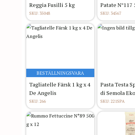
Reggia Fusilli 5 kg
Patate N°117 
SKU: 35048
SKU: 34567
BESTÄLLNINGSVARA
Tagliatelle Färsk 1 kg x 4
Pasta Testa S
De Angelis
di Semola Eko
SKU: 266
SKU: 221SPA