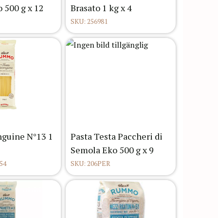
 500 g x 12
Brasato 1 kg x 4
SKU: 256981
guine N°13 1
Pasta Testa Paccheri di
Semola Eko 500 g x 9
54
SKU: 206PER