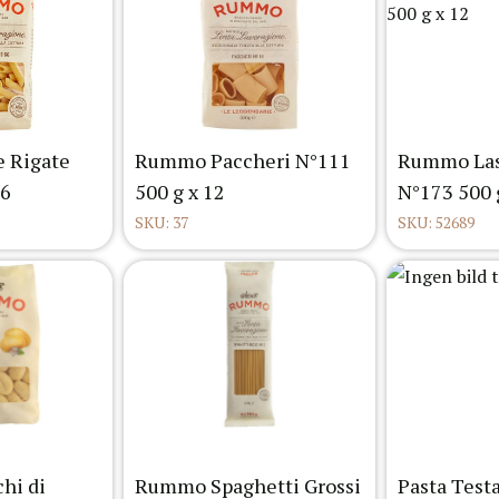
 Rigate
Rummo Paccheri N°111
Rummo Las
16
500 g x 12
N°173 500 
SKU: 37
SKU: 52689
hi di
Rummo Spaghetti Grossi
Pasta Testa