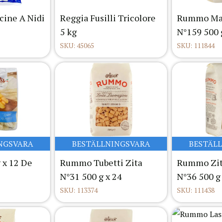
cine A Nidi
Reggia Fusilli Tricolore
Rummo Maf
5 kg
N°159 500 
SKU: 45065
SKU: 111844
NGSVARA
BESTÄLLNINGSVARA
BESTÄL
 x 12 De
Rummo Tubetti Zita
Rummo Zita
N°31 500 g x 24
N°36 500 g
SKU: 113374
SKU: 111438