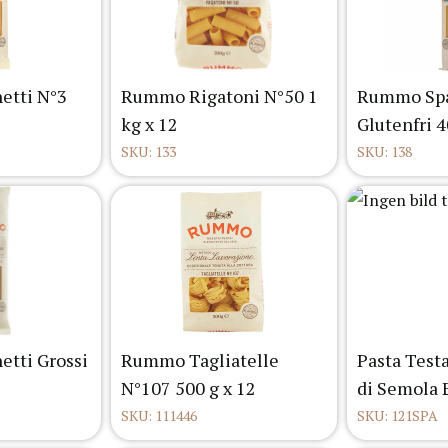
tti N°3
Rummo Rigatoni N°50 1
Rummo Spa
kg x 12
Glutenfri 4
SKU: 133
SKU: 138
tti Grossi
Rummo Tagliatelle
Pasta Test
N°107 500 g x 12
di Semola 
SKU: 111446
SKU: 121SPA