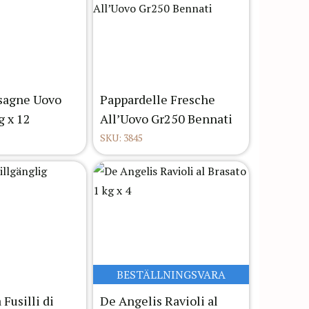
agne Uovo
Pappardelle Fresche
g x 12
All’Uovo Gr250 Bennati
SKU: 3845
BESTÄLLNINGSVARA
 Fusilli di
De Angelis Ravioli al