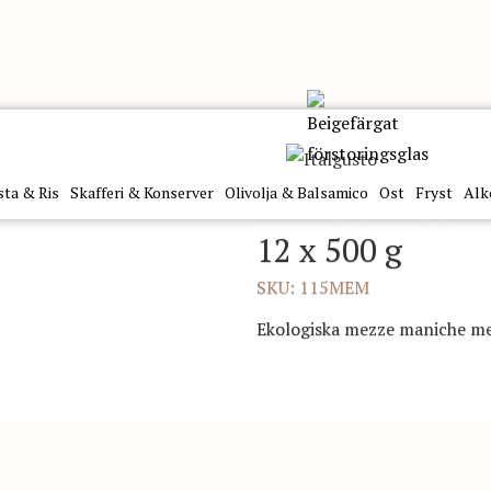
niche di Semola Eko 12 x 500 g
sta & Ris
Skafferi & Konserver
Olivolja & Balsamico
Ost
Fryst
Alk
Pasta Testa Me
12 x 500 g
SKU: 115MEM
Ekologiska mezze maniche med 