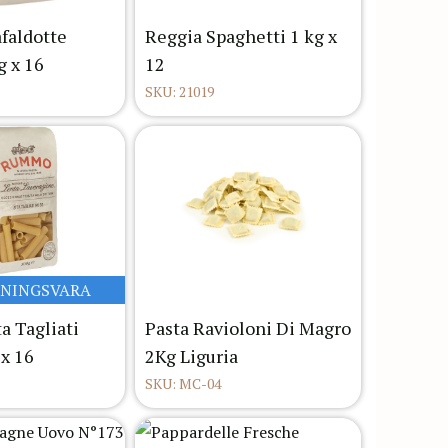
aldotte
Reggia Spaghetti 1 kg x
g x 16
12
SKU: 21019
LNINGSVARA
 Tagliati
Pasta Ravioloni Di Magro
 x 16
2Kg Liguria
SKU: MC-04