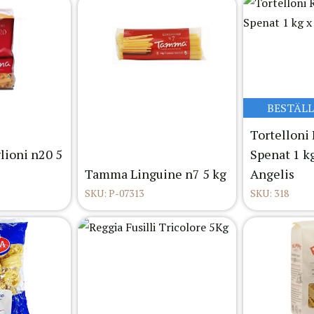
BESTÄL
Tortelloni
lioni n20 5
Spenat 1 k
Tamma Linguine n7 5 kg
Angelis
SKU: P-07313
SKU: 318