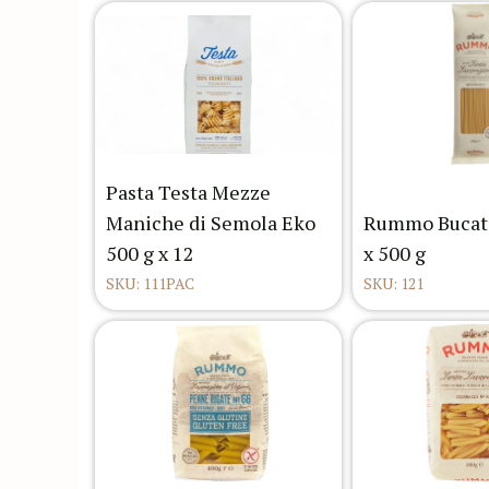
Pasta Testa Mezze
Maniche di Semola Eko
Rummo Bucati
500 g x 12
x 500 g
SKU: 111PAC
SKU: 121