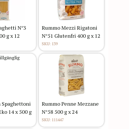
ghetti N°3
Rummo Mezzi Rigatoni
00 g x 12
N°51 Glutenfri 400 g x 12
SKU: 139
a Spaghettoni
Rummo Penne Mezzane
Eko 14 x 500 g
N°58 500 g x 24
SKU: 111447