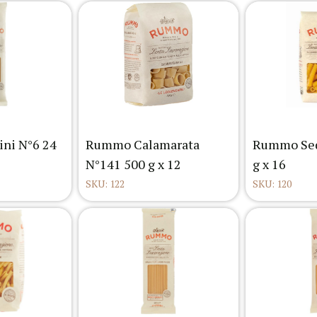
ni N°6 24
Rummo Calamarata
Rummo Sed
N°141 500 g x 12
g x 16
SKU: 122
SKU: 120