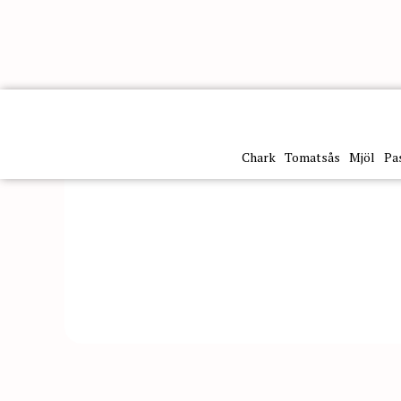
Kategorier
Pasta & ris
Pasta
Pasta Testa Mezze Ma
Chark
Tomatsås
Mjöl
Pa