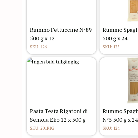
Rummo Fettuccine N°89
Rummo Spaghe
500 g x 12
500 g x 24
SKU: 126
SKU: 125
Pasta Testa Rigatoni di
Rummo Spaghe
Semola Eko 12 x 500 g
N°5 500 g x 24
SKU: 201RIG
SKU: 124