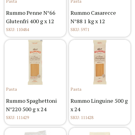
Pasta
Pasta
Rummo Penne N°66
Rummo Casarecce
Glutenfri 400 g x 12
N°88 1 kg x 12
SKU: 110484
SKU: 5971
Pasta
Pasta
Rummo Spaghettoni
Rummo Linguine 500 g
N°220 500 g x 24
x 24
SKU: 111429
SKU: 111428