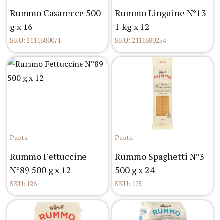
Rummo Casarecce 500
Rummo Linguine N°13
g x 16
1 kg x 12
SKU: 2111680071
SKU: 2111680254
Pasta
Pasta
Rummo Fettuccine
Rummo Spaghetti N°3
N°89 500 g x 12
500 g x 24
SKU: 126
SKU: 125