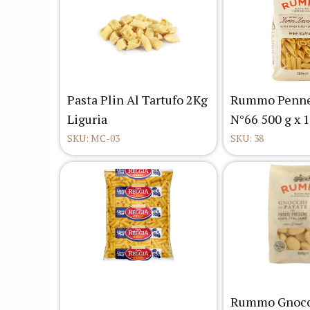
Pasta Plin Al Tartufo 2Kg
Rummo Penne
Liguria
N°66 500 g x 
SKU: MC-03
SKU: 38
Rummo Gnocc