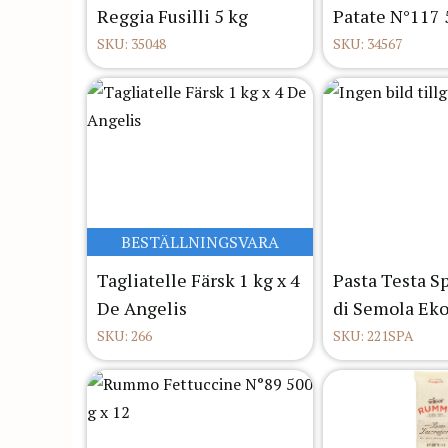
Reggia Fusilli 5 kg
Patate N°117 
SKU: 35048
SKU: 34567
BESTÄLLNINGSVARA
Tagliatelle Färsk 1 kg x 4
Pasta Testa S
De Angelis
di Semola Eko
SKU: 266
SKU: 221SPA