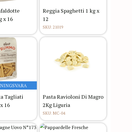
aldotte
Reggia Spaghetti 1 kg x
g x 16
12
SKU: 21019
LNINGSVARA
 Tagliati
Pasta Ravioloni Di Magro
 x 16
2Kg Liguria
SKU: MC-04