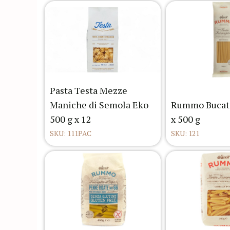
Pasta Testa Mezze
Maniche di Semola Eko
Rummo Bucati
500 g x 12
x 500 g
SKU: 111PAC
SKU: 121