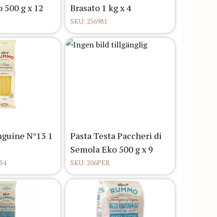
 500 g x 12
Brasato 1 kg x 4
SKU: 256981
guine N°13 1
Pasta Testa Paccheri di
Semola Eko 500 g x 9
54
SKU: 206PER