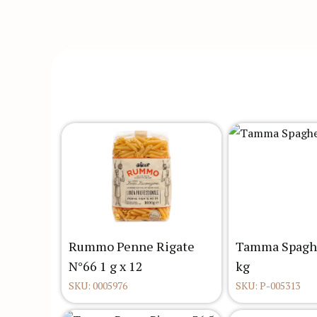
Rummo Penne Rigate
Tamma Spaghe
N°66 1 g x 12
kg
SKU: 0005976
SKU: P-005313