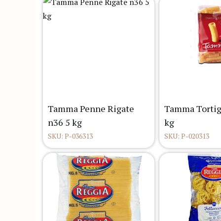
Tamma Penne Rigate
Tamma Tortig
n36 5 kg
kg
SKU: P-036313
SKU: P-020313