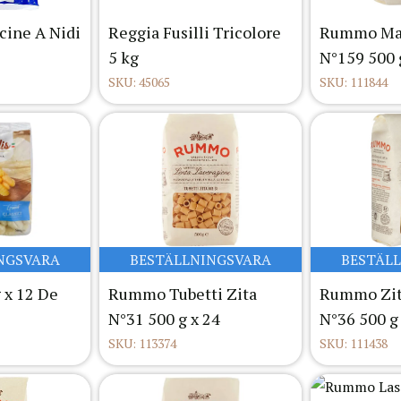
cine A Nidi
Reggia Fusilli Tricolore
Rummo Maf
5 kg
N°159 500 
SKU: 45065
SKU: 111844
NGSVARA
BESTÄLLNINGSVARA
BESTÄL
 x 12 De
Rummo Tubetti Zita
Rummo Zita
N°31 500 g x 24
N°36 500 g
SKU: 113374
SKU: 111438