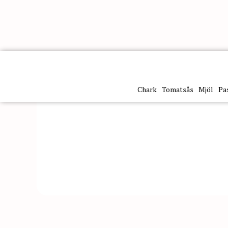
Kategorier
Pasta & ris
Pasta
Pasta Testa Fusilli d
Chark
Tomatsås
Mjöl
Pa