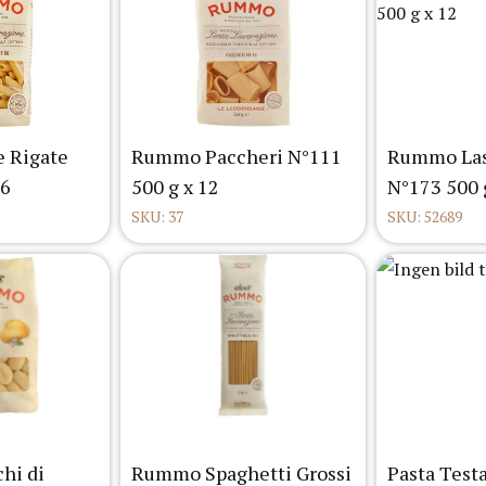
 Rigate
Rummo Paccheri N°111
Rummo Las
16
500 g x 12
N°173 500 
SKU: 37
SKU: 52689
hi di
Rummo Spaghetti Grossi
Pasta Testa