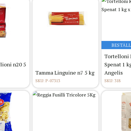
BESTÄL
Tortelloni
lioni n20 5
Spenat 1 k
Tamma Linguine n7 5 kg
Angelis
SKU: P-07313
SKU: 318