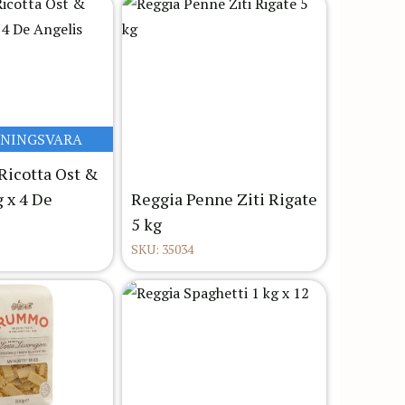
LNINGSVARA
 Ricotta Ost &
g x 4 De
Reggia Penne Ziti Rigate
5 kg
SKU: 35034