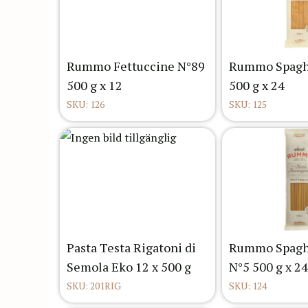
Rummo Fettuccine N°89
Rummo Spaghe
500 g x 12
500 g x 24
SKU: 126
SKU: 125
Pasta Testa Rigatoni di
Rummo Spaghe
Semola Eko 12 x 500 g
N°5 500 g x 24
SKU: 201RIG
SKU: 124