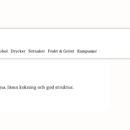
ohol
Drycker
Sötsaker
Frukt & Grönt
Kampanjer
illi di Semola Eko 500G X
ärna. Jämn kokning och god struktur.