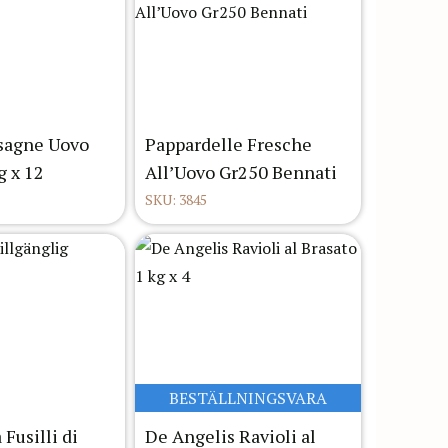
agne Uovo
Pappardelle Fresche
g x 12
All’Uovo Gr250 Bennati
SKU: 3845
BESTÄLLNINGSVARA
 Fusilli di
De Angelis Ravioli al