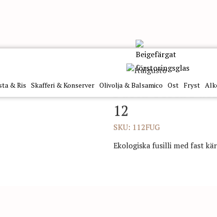
i Semola Eko 500G X 12
sta & Ris
Skafferi & Konserver
Olivolja & Balsamico
Ost
Fryst
Alk
Pasta Testa Fus
12
SKU: 112FUG
Ekologiska fusilli med fast k