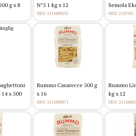
500 g x 8
N°5 1 kg x 12
Semola Eko
SKU: 2111680255
SKU: 212FUG
paghettoni
Rummo Casarecce 500 g
Rummo Lin
 14 x 500
x 16
kg x 12
SKU: 2111680071
SKU: 21116802