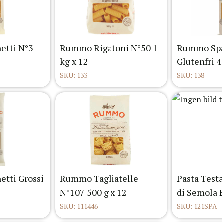
tti N°3
Rummo Rigatoni N°50 1
Rummo Spa
kg x 12
Glutenfri 4
SKU: 133
SKU: 138
tti Grossi
Rummo Tagliatelle
Pasta Test
N°107 500 g x 12
di Semola 
SKU: 111446
SKU: 121SPA