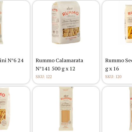
ni N°6 24
Rummo Calamarata
Rummo Sed
N°141 500 g x 12
g x 16
SKU: 122
SKU: 120