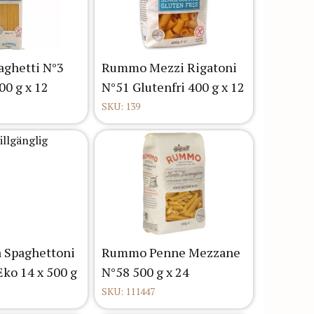
ghetti N°3
Rummo Mezzi Rigatoni
00 g x 12
N°51 Glutenfri 400 g x 12
SKU: 139
a Spaghettoni
Rummo Penne Mezzane
Eko 14 x 500 g
N°58 500 g x 24
SKU: 111447