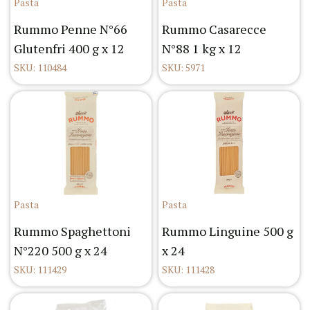
Pasta
Pasta
Rummo Penne N°66
Rummo Casarecce
Glutenfri 400 g x 12
N°88 1 kg x 12
SKU: 110484
SKU: 5971
Pasta
Pasta
Rummo Spaghettoni
Rummo Linguine 500 g
N°220 500 g x 24
x 24
SKU: 111429
SKU: 111428