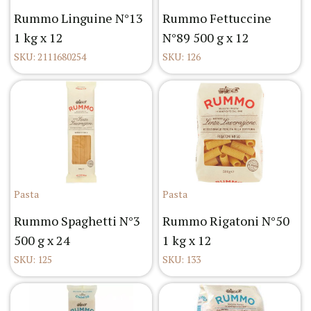
Rummo Linguine N°13
Rummo Fettuccine
1 kg x 12
N°89 500 g x 12
SKU: 2111680254
SKU: 126
Pasta
Pasta
Rummo Spaghetti N°3
Rummo Rigatoni N°50
500 g x 24
1 kg x 12
SKU: 125
SKU: 133